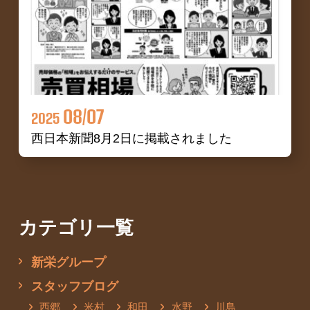
08/07
2025
西日本新聞8月2日に掲載されました
カテゴリ一覧
新栄グループ
スタッフブログ
西郷
米村
和田
水野
川島