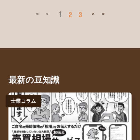
1
2
3
<
>
≪
≫
最新の豆知識
士業コラム