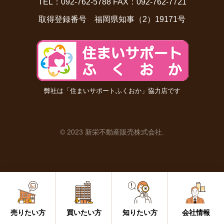
TEL：092-762-5788 FAX：092-762-7721
取得登録番号 福岡県知事（2）19171号
弊社は「住まいサポートふくおか」協力店です
© 2023 新栄不動産販売株式会社
.
おすすめ物件
総合不動産グループの特長
取引実績
会社案内
（全ての種類）
売りたい方
買いたい方
知りたい方
会社情報