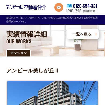
0120-654-321
10:00-17:00
（水曜定休）
新栄グループは、アンピールマンションでおなじみの新栄住宅を基幹とする総合不動産
企業グループです。
実績情報詳細
一覧へ戻る
OUR WORKS
マンション
アンピール美しが丘Ⅱ